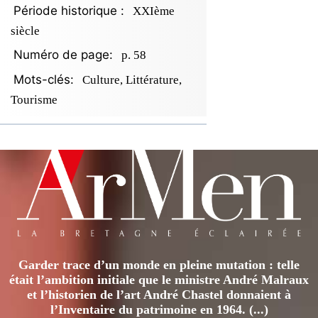
Période historique :
XXIème
siècle
Numéro de page:
p. 58
Mots-clés:
Culture, Littérature,
Tourisme
Garder trace d’un monde en pleine mutation : telle
était l’ambition initiale que le ministre André Malraux
et l’historien de l’art André Chastel donnaient à
l’Inventaire du patrimoine en 1964. (...)