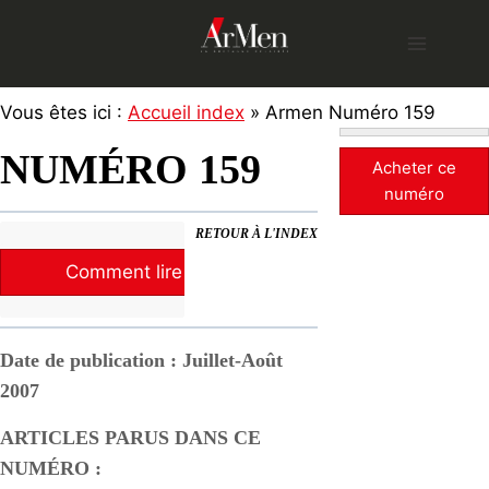
Skip
to
content
Vous êtes ici :
Accueil index
» Armen Numéro 159
NUMÉRO 159
Acheter ce
numéro
RETOUR À L'INDEX
Comment lire la revue ?
Date de publication : Juillet-Août
2007
ARTICLES PARUS DANS CE
NUMÉRO :