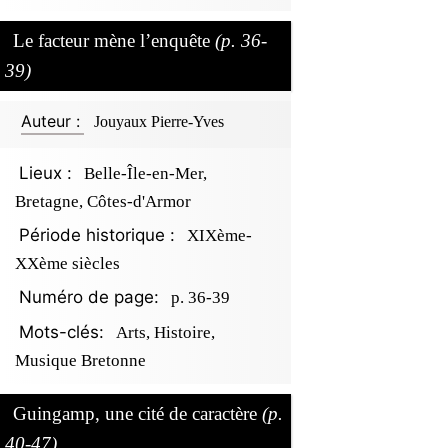
Le facteur mène l’enquête
(p. 36-
39)
Auteur :
Jouyaux Pierre-Yves
Lieux :
Belle-Île-en-Mer,
Bretagne, Côtes-d'Armor
Période historique :
XIXème-
XXème siècles
Numéro de page:
p. 36-39
Mots-clés:
Arts, Histoire,
Musique Bretonne
Guingamp, une cité de caractère
(p.
40-47)