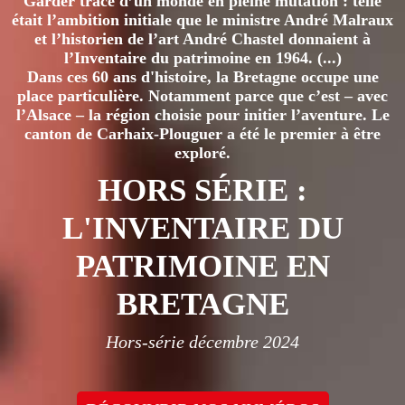
Garder trace d’un monde en pleine mutation : telle
était l’ambition initiale que le ministre André Malraux
et l’historien de l’art André Chastel donnaient à
l’Inventaire du patrimoine en 1964. (...)
Dans ces 60 ans d'histoire, la Bretagne occupe une
place particulière. Notamment parce que c’est – avec
l’Alsace – la région choisie pour initier l’aventure. Le
canton de Carhaix-Plouguer a été le premier à être
exploré.
HORS SÉRIE :
L'INVENTAIRE DU
PATRIMOINE EN
BRETAGNE
Hors-série décembre 2024