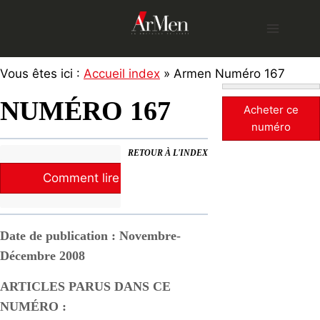
Skip
to
content
Vous êtes ici :
Accueil index
» Armen Numéro 167
NUMÉRO 167
Acheter ce
numéro
RETOUR À L'INDEX
Comment lire la revue ?
Date de publication : Novembre-
Décembre 2008
ARTICLES PARUS DANS CE
NUMÉRO :