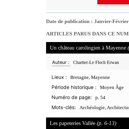
Date de publication : Janvier-Févrie
ARTICLES PARUS DANS CE NUM
Un château carolingien à Mayenne
Auteur :
Chartier-Le Floch Erwan
Lieux :
Bretagne, Mayenne
Période historique :
Moyen Âge
Numéro de page:
p. 54
Mots-clés:
Archéologie, Architectu
Les papeteries Vallée
(p. 6-13)