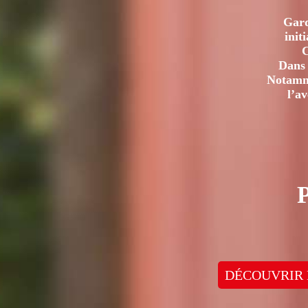
Gard
init
C
Dans 
Notamme
l’a
DÉCOUVRIR