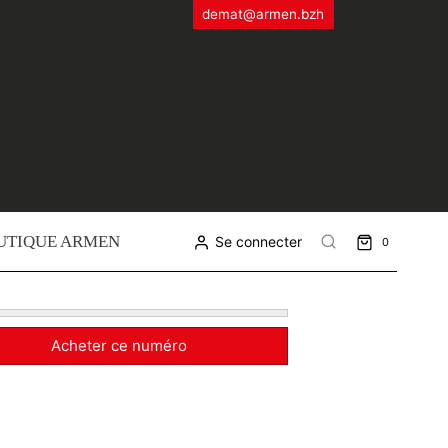
demat@armen.bzh
UTIQUE ARMEN
Se connecter
0
Acheter ce numéro