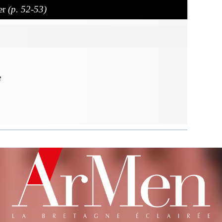
er
(p. 52-53)
e