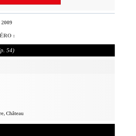
r 2009
ÉRO :
(p. 54)
re, Château