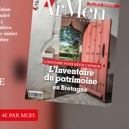
ition
André
.)
lière.
 initier
être
E
 4€ PAR MOIS