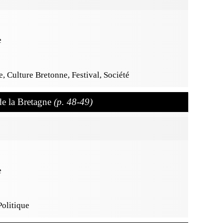
e
, Culture Bretonne, Festival, Société
 de la Bretagne
(p. 48-49)
e
Politique