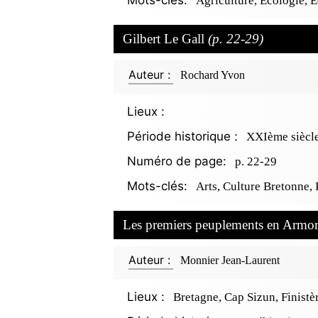
Mots-clés:
Agriculture, Écologie,
Gilbert Le Gall
(p. 22-29)
Auteur :
Rochard Yvon
Lieux :
Période historique :
XXIème siècl
Numéro de page:
p. 22-29
Mots-clés:
Arts, Culture Bretonne,
Les premiers peuplements en Armo
Auteur :
Monnier Jean-Laurent
Lieux :
Bretagne, Cap Sizun, Finistè