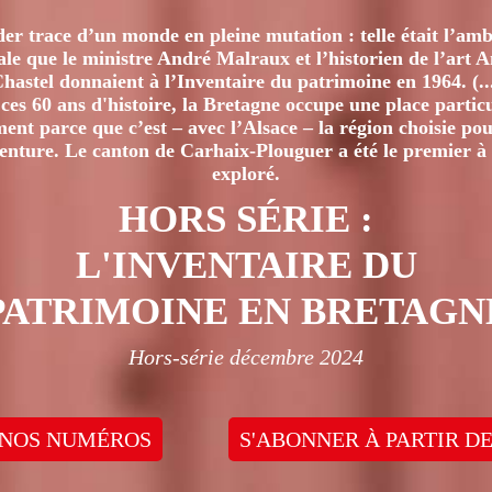
er trace d’un monde en pleine mutation : telle était l’amb
iale que le ministre André Malraux et l’historien de l’art 
hastel donnaient à l’Inventaire du patrimoine en 1964. (..
ces 60 ans d'histoire, la Bretagne occupe une place particu
nt parce que c’est – avec l’Alsace – la région choisie pour
venture. Le canton de Carhaix-Plouguer a été le premier à 
exploré.
HORS SÉRIE :
L'INVENTAIRE DU
PATRIMOINE EN BRETAGN
Hors-série décembre 2024
 NOS NUMÉROS
S'ABONNER À PARTIR DE