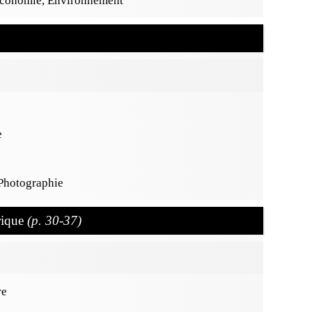
 Économie, Environnement
e
 Photographie
rique
(p. 30-37)
re