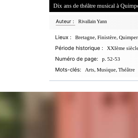
Dix ans de théâtre musical à Quimp
Auteur :
Rivallain Yann
Lieux :
Bretagne, Finistère, Quimper
Période historique :
XXIème siècl
Numéro de page:
p. 52-53
Mots-clés:
Arts, Musique, Théâtre