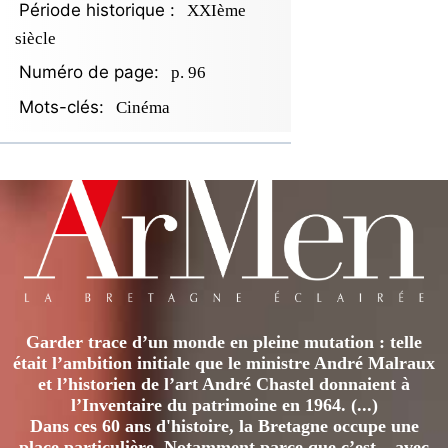
Période historique :
XXIème
siècle
Numéro de page:
p. 96
Mots-clés:
Cinéma
Garder trace d’un monde en pleine mutation : telle
était l’ambition initiale que le ministre André Malraux
et l’historien de l’art André Chastel donnaient à
l’Inventaire du patrimoine en 1964. (...)
Dans ces 60 ans d'histoire, la Bretagne occupe une
place particulière. Notamment parce que c’est – avec