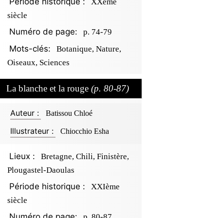
Période historique :
XXème
siècle
Numéro de page:
p. 74-79
Mots-clés:
Botanique, Nature,
Oiseaux, Sciences
La blanche et la rouge
(p. 80-87)
Auteur :
Batissou Chloé
Illustrateur :
Chiocchio Esha
Lieux :
Bretagne, Chili, Finistère,
Plougastel-Daoulas
Période historique :
XXIème
siècle
Numéro de page:
p. 80-87