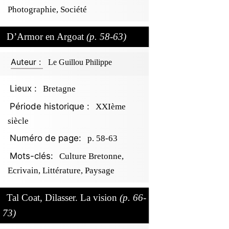
Photographie, Société
D’Armor en Argoat
(p. 58-63)
Auteur :
Le Guillou Philippe
Lieux :
Bretagne
Période historique :
XXIème
siècle
Numéro de page:
p. 58-63
Mots-clés:
Culture Bretonne,
Ecrivain, Littérature, Paysage
Tal Coat, Dilasser. La vision
(p. 66-
73)