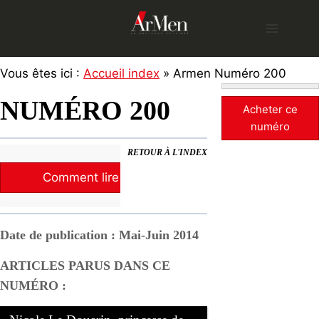
Skip
to
content
Vous êtes ici :
Accueil index
» Armen Numéro 200
NUMÉRO 200
Acheter ce
numéro
RETOUR À L'INDEX
Comment lire la revue ?
Date de publication : Mai-Juin 2014
ARTICLES PARUS DANS CE
NUMÉRO :