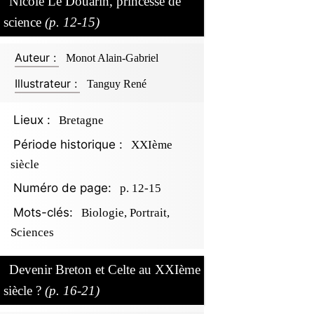
Nicole Le Douarin, princesse de
science
(p. 12-15)
Auteur :
Monot Alain-Gabriel
Illustrateur :
Tanguy René
Lieux :
Bretagne
Période historique :
XXIème
siècle
Numéro de page:
p. 12-15
Mots-clés:
Biologie, Portrait,
Sciences
Devenir Breton et Celte au XXIème
siècle ?
(p. 16-21)