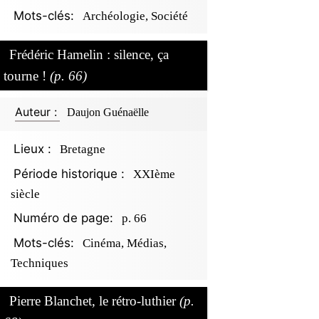
Mots-clés:
Archéologie, Société
Frédéric Hamelin : silence, ça
tourne !
(p. 66)
Auteur :
Daujon Guénaëlle
Lieux :
Bretagne
Période historique :
XXIème
siècle
Numéro de page:
p. 66
Mots-clés:
Cinéma, Médias,
Techniques
Pierre Blanchet, le rétro-luthier
(p.