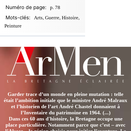
Numéro de page:
p. 78
Mots-clés:
Arts, Guerre, Histoire,
Peinture
Garder trace d’un monde en pleine mutation : telle
était l’ambition initiale que le ministre André Malraux
et l’historien de l’art André Chastel donnaient à
l’Inventaire du patrimoine en 1964. (...)
Dans ces 60 ans d'histoire, la Bretagne occupe une
place particulière. Notamment parce que c’est – avec
l’Alsace – la région choisie pour initier l’aventure. Le