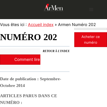
Skip
to
content
Vous êtes ici :
Accueil index
» Armen Numéro 202
NUMÉRO 202
Acheter ce
numéro
RETOUR À L'INDEX
Comment lire la revue ?
Date de publication : Septembre-
Octobre 2014
ARTICLES PARUS DANS CE
NUMÉRO :