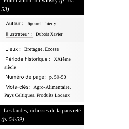
Pour l’amour du whisky
(p. 50-
53)
Auteur :
Jigourel Thierry
Illustrateur :
Dubois Xavier
Lieux :
Bretagne, Ecosse
Période historique :
XXIème
siècle
Numéro de page:
p. 50-53
Mots-clés:
Agro-Alimentaire,
Pays Celtiques, Produits Locaux
Les landes, richesses de la pauvreté
(p. 54-59)