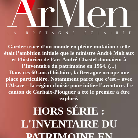
Garder trace d’un monde en pleine mutation : telle
était l’ambition initiale que le ministre André Malraux
et l’historien de l’art André Chastel donnaient à
l’Inventaire du patrimoine en 1964. (...)
Dans ces 60 ans d'histoire, la Bretagne occupe une
place particulière. Notamment parce que c’est – avec
l’Alsace – la région choisie pour initier l’aventure. Le
canton de Carhaix-Plouguer a été le premier à être
exploré.
HORS SÉRIE :
L'INVENTAIRE DU
PATRIMOINE EN