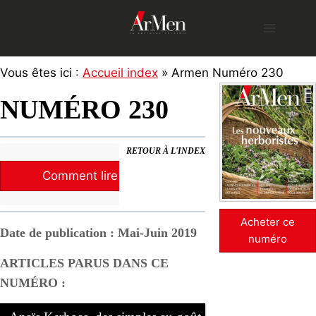
Skip
to
content
Vous êtes ici :
Accueil index
» Armen Numéro 230
NUMÉRO 230
RETOUR À L'INDEX
Comment lire la revue ?
Acheter ce
Date de publication : Mai-Juin 2019
numéro
ARTICLES PARUS DANS CE
NUMÉRO :