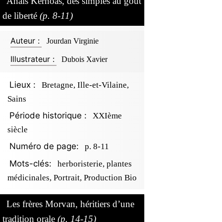
Anaïs Kerhoas, des simples au goût
de liberté
(p. 8-11)
Auteur :
Jourdan Virginie
Illustrateur :
Dubois Xavier
Lieux :
Bretagne, Ille-et-Vilaine,
Sains
Période historique :
XXIème
siècle
Numéro de page:
p. 8-11
Mots-clés:
herboristerie, plantes
médicinales, Portrait, Production Bio
Les frères Morvan, héritiers d’une
tradition orale
(p. 14-15)