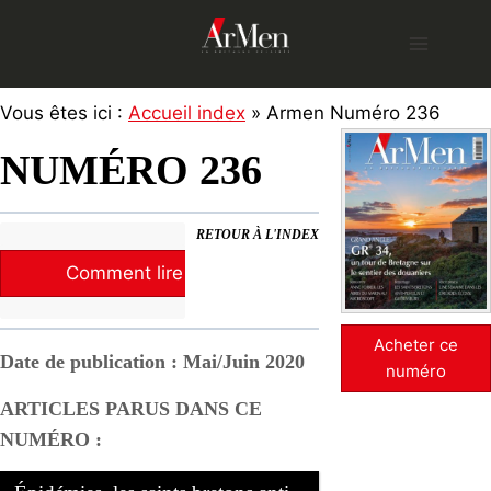
Skip
to
content
Vous êtes ici :
Accueil index
» Armen Numéro 236
NUMÉRO 236
RETOUR À L'INDEX
Comment lire la revue ?
Acheter ce
Date de publication : Mai/Juin 2020
numéro
ARTICLES PARUS DANS CE
NUMÉRO :