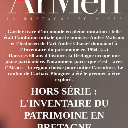
Garder trace d’un monde en pleine mutation : telle
était l’ambition initiale que le ministre André Malraux
et l’historien de l’art André Chastel donnaient à
l’Inventaire du patrimoine en 1964. (...)
Dans ces 60 ans d'histoire, la Bretagne occupe une
place particulière. Notamment parce que c’est – avec
l’Alsace – la région choisie pour initier l’aventure. Le
canton de Carhaix-Plouguer a été le premier à être
exploré.
HORS SÉRIE :
L'INVENTAIRE DU
PATRIMOINE EN
BRETAGNE