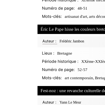
Période historique :
XIXème siècl
Numéro de page:
48-51
Mots-clés:
artisanat d'art, arts déc
Éric Le Pape hisse les couleurs bre
Auteur :
Frédéric Jambon
Lieux :
Bretagne
Période historique :
XXème-XXIèm
Numéro de page:
52-57
Mots-clés:
art contemporain, Breta
Fest-noz : une revanche culturelle de
Auteur :
Yann Le Meur