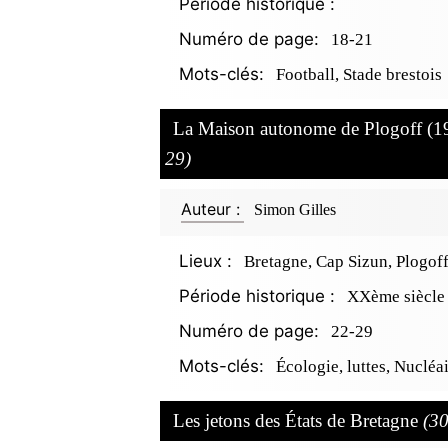
Période historique :
Numéro de page:
18-21
Mots-clés:
Football, Stade brestois
La Maison autonome de Plogoff (19
29)
Auteur :
Simon Gilles
Lieux :
Bretagne, Cap Sizun, Plogof
Période historique :
XXème siècle
Numéro de page:
22-29
Mots-clés:
Écologie, luttes, Nucléa
Les jetons des États de Bretagne
(30