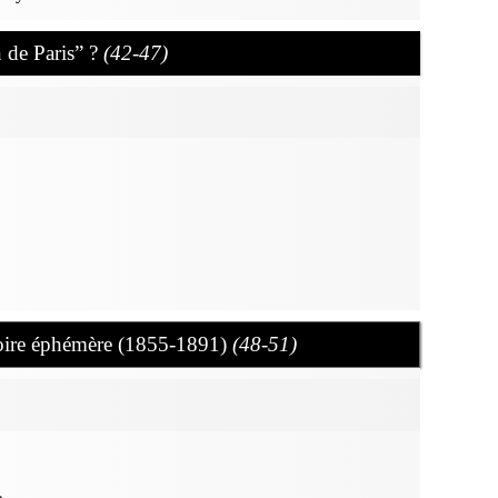
 de Paris” ?
(42-47)
toire éphémère (1855-1891)
(48-51)