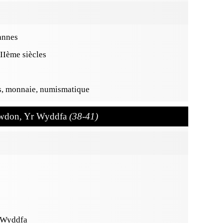
annes
Ième siècles
ns, monnaie, numismatique
owdon, Yr Wyddfa
(38-41)
 Wyddfa