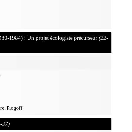
80-1984) : Un projet écologiste précurseur
(22-
f
ire, Plogoff
-37)