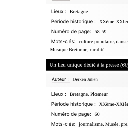
Lieux :
Bretagne
Période historique :
XXème-XXIèm
Numéro de page:
58-59
Mots-clés:
culture populaire, danse
Musique Bretonne, ruralité
Un lieu unique dédié à la presse
(60
Auteur :
Derken Julien
Lieux :
Bretagne, Plœmeur
Période historique :
XXème-XXIèm
Numéro de page:
60
Mots-clés:
journalisme, Musée, pre