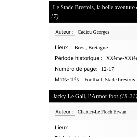
Le Stade Brestois, la belle aventu
17)
Auteur :
Cadiou Georges
Lieux :
Brest, Bretagne
Période historique :
XXème-XXIèm
Numéro de page:
12-17
Mots-clés:
Football, Stade brestois
Jacky Le Gall, l’Armor foot
(18-21
Auteur :
Chartier-Le Floch Erwan
Lieux :