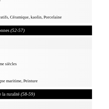
e
oratifs, Céramique, kaolin, Porcelaine
tonnes
(52-57)
e siècles
gne maritime, Peinture
 la ruralité
(58-59)