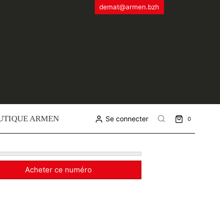
demat@armen.bzh
UTIQUE ARMEN
Se connecter
0
Acheter ce numéro