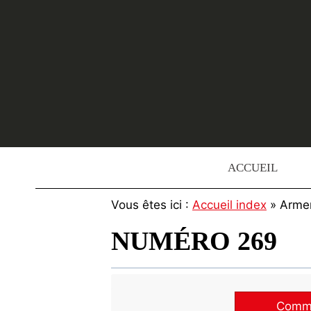
Skip
to
content
ACCUEIL
Vous êtes ici :
Accueil index
» Arme
NUMÉRO 269
Commen