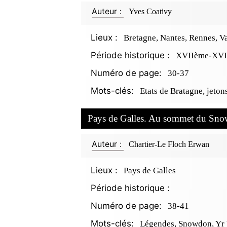
Auteur :
Yves Coativy
Lieux :
Bretagne, Nantes, Rennes, V
Période historique :
XVIIème-XVII
Numéro de page:
30-37
Mots-clés:
Etats de Bratagne, jeto
Pays de Galles. Au sommet du Sn
Auteur :
Chartier-Le Floch Erwan
Lieux :
Pays de Galles
Période historique :
Numéro de page:
38-41
Mots-clés:
Légendes, Snowdon, Yr