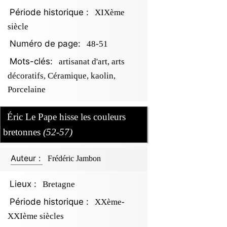
Période historique :
XIXème
siècle
Numéro de page:
48-51
Mots-clés:
artisanat d'art, arts
décoratifs, Céramique, kaolin,
Porcelaine
Éric Le Pape hisse les couleurs
bretonnes
(52-57)
Auteur :
Frédéric Jambon
Lieux :
Bretagne
Période historique :
XXème-
XXIème siècles