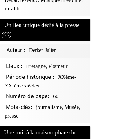
Débat, fest-noz, Musique Bretonne,
ruralité
Un lieu unique dédié à la presse
(60)
Auteur :
Derken Julien
Lieux :
Bretagne, Plœmeur
Période historique :
XXème-
XXIème siècles
Numéro de page:
60
Mots-clés:
journalisme, Musée,
presse
Une nuit à la maison-phare du