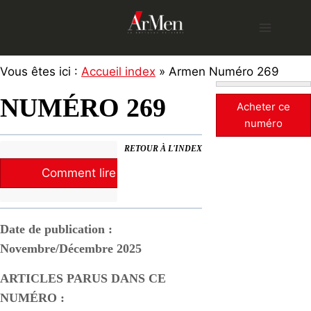
Skip
to
content
Vous êtes ici :
Accueil index
» Armen Numéro 269
NUMÉRO 269
Acheter ce
numéro
RETOUR À L'INDEX
Comment lire la revue ?
Date de publication :
Novembre/Décembre 2025
ARTICLES PARUS DANS CE
NUMÉRO :