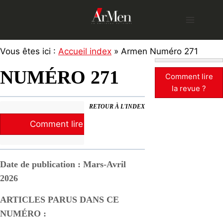
Skip
to
content
Vous êtes ici :
Accueil index
» Armen Numéro 271
NUMÉRO 271
Comment lire
la revue ?
RETOUR À L'INDEX
Comment lire la revue ?
Date de publication : Mars-Avril
2026
ARTICLES PARUS DANS CE
NUMÉRO :