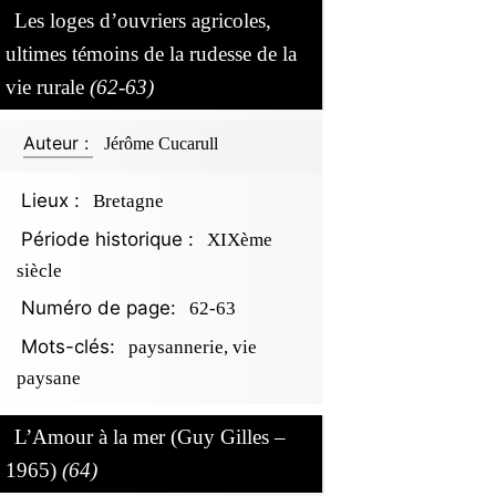
Les loges d’ouvriers agricoles,
ultimes témoins de la rudesse de la
vie rurale
(62-63)
Auteur :
Jérôme Cucarull
Lieux :
Bretagne
Période historique :
XIXème
siècle
Numéro de page:
62-63
Mots-clés:
paysannerie, vie
paysane
L’Amour à la mer (Guy Gilles –
1965)
(64)