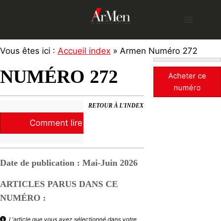
Skip
to
content
Vous êtes ici :
Accueil index
» Armen Numéro 272
NUMÉRO 272
Acheter ce
numéro
RETOUR À L'INDEX
Comment lire la revue ?
Date de publication : Mai-Juin 2026
ARTICLES PARUS DANS CE
NUMÉRO :
L'article que vous avez sélectionné dans votre