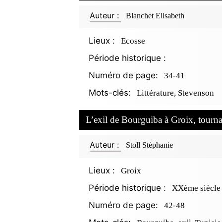
Auteur :
Blanchet Elisabeth
Lieux :
Ecosse
Période historique :
Numéro de page:
34-41
Mots-clés:
Littérature, Stevenson
L’exil de Bourguiba à Groix, tourn
Auteur :
Stoll Stéphanie
Lieux :
Groix
Période historique :
XXème siècle
Numéro de page:
42-48