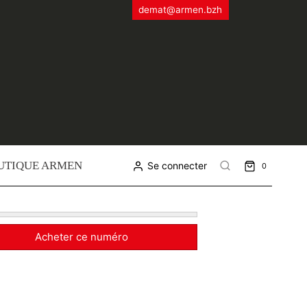
demat@armen.bzh
UTIQUE ARMEN
Se connecter
0
Acheter ce numéro