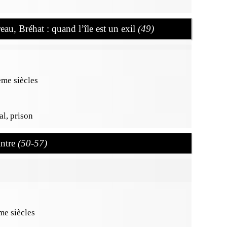
eau, Bréhat : quand l’île est un exil
(49)
e siècles
al, prison
intre
(50-57)
e siècles