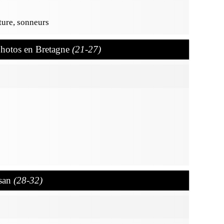
ture, sonneurs
photos en Bretagne
(21-27)
ysan
(28-32)