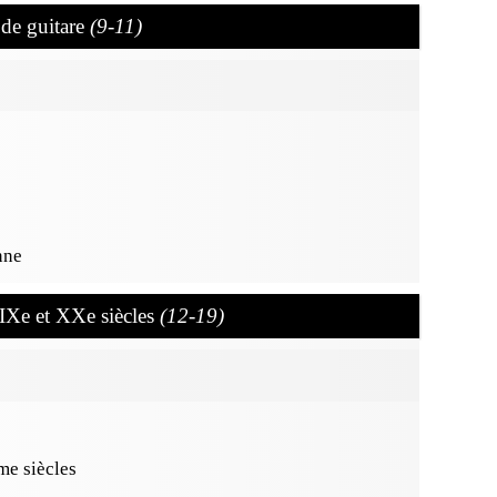
 de guitare
(9-11)
nne
XIXe et XXe siècles
(12-19)
e siècles