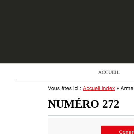
Skip
to
content
ACCUEIL
Vous êtes ici :
Accueil index
» Arme
NUMÉRO 272
Commen