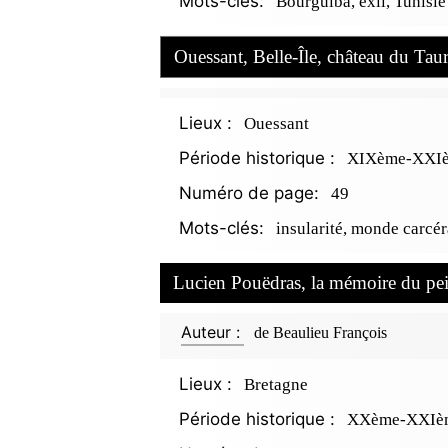
Mots-clés:
Bourguiba, exil, Tunisie
Ouessant, Belle-Île, château du Taur
Lieux :
Ouessant
Période historique :
XIXème-XXIèm
Numéro de page:
49
Mots-clés:
insularité, monde carcér
Lucien Pouëdras, la mémoire du pe
Auteur :
de Beaulieu François
Lieux :
Bretagne
Période historique :
XXème-XXIèm