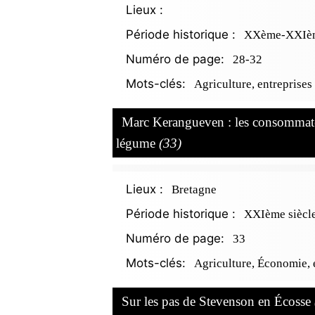
Lieux :
Période historique :
XXème-XXIèm
Numéro de page:
28-32
Mots-clés:
Agriculture, entreprises
Marc Kerangueven : les consommateu
légume
(33)
Lieux :
Bretagne
Période historique :
XXIème siècl
Numéro de page:
33
Mots-clés:
Agriculture, Économie, 
Sur les pas de Stevenson en Écosse