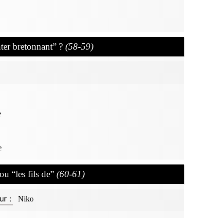
ter bretonnant” ?
(58-59)
e
e
u “les fils de”
(60-61)
ur :
Niko