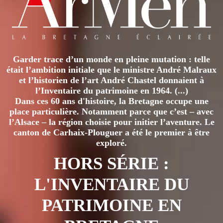
Garder trace d’un monde en pleine mutation : telle
était l’ambition initiale que le ministre André Malraux
et l’historien de l’art André Chastel donnaient à
l’Inventaire du patrimoine en 1964. (...)
Dans ces 60 ans d'histoire, la Bretagne occupe une
place particulière. Notamment parce que c’est – avec
l’Alsace – la région choisie pour initier l’aventure. Le
canton de Carhaix-Plouguer a été le premier à être
exploré.
HORS SÉRIE :
L'INVENTAIRE DU
PATRIMOINE EN