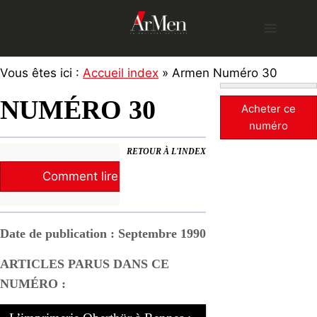
Skip
to
content
Vous êtes ici :
Accueil index
» Armen Numéro 30
NUMÉRO 30
Acheter ce
numéro
RETOUR À L'INDEX
Comment lire la revue ?
Date de publication : Septembre 1990
ARTICLES PARUS DANS CE
NUMÉRO :