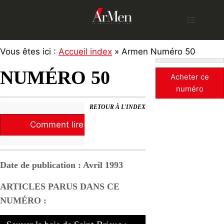
Skip
to
content
Vous êtes ici :
Accueil index
» Armen Numéro 50
NUMÉRO 50
Acheter ce
numéro
RETOUR À L'INDEX
Comment lire la revue ?
Date de publication : Avril 1993
ARTICLES PARUS DANS CE
NUMÉRO :