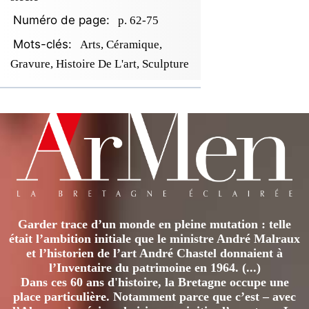
Numéro de page:
p. 62-75
Mots-clés:
Arts, Céramique,
Gravure, Histoire De L'art, Sculpture
Garder trace d’un monde en pleine mutation : telle
était l’ambition initiale que le ministre André Malraux
et l’historien de l’art André Chastel donnaient à
l’Inventaire du patrimoine en 1964. (...)
Dans ces 60 ans d'histoire, la Bretagne occupe une
place particulière. Notamment parce que c’est – avec