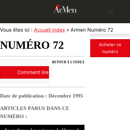
Skip
to
content
Vous êtes ici :
Accueil index
» Armen Numéro 72
NUMÉRO 72
Acheter ce
numéro
RETOUR À L'INDEX
Comment lire la revue ?
Date de publication : Décembre 1995
ARTICLES PARUS DANS CE
NUMÉRO :