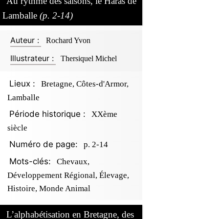
Au rythme des saisons, le Haras de
Lamballe
(p. 2-14)
Auteur :
Rochard Yvon
Illustrateur :
Thersiquel Michel
Lieux :
Bretagne, Côtes-d'Armor,
Lamballe
Période historique :
XXème
siècle
Numéro de page:
p. 2-14
Mots-clés:
Chevaux,
Développement Régional, Élevage,
Histoire, Monde Animal
L’alphabétisation en Bretagne, des