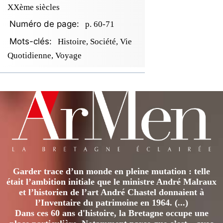
XXème siècles
Numéro de page:
p. 60-71
Mots-clés:
Histoire, Société, Vie
Quotidienne, Voyage
Garder trace d’un monde en pleine mutation : telle
était l’ambition initiale que le ministre André Malraux
et l’historien de l’art André Chastel donnaient à
l’Inventaire du patrimoine en 1964. (...)
Dans ces 60 ans d'histoire, la Bretagne occupe une