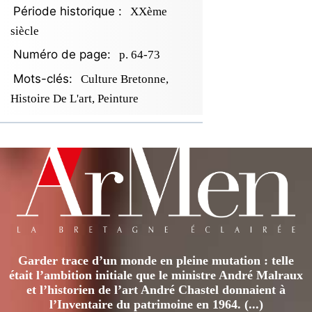
Période historique :
XXème
siècle
Numéro de page:
p. 64-73
Mots-clés:
Culture Bretonne,
Histoire De L'art, Peinture
Garder trace d’un monde en pleine mutation : telle
était l’ambition initiale que le ministre André Malraux
et l’historien de l’art André Chastel donnaient à
l’Inventaire du patrimoine en 1964. (...)