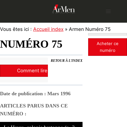
Skip
to
content
Vous êtes ici :
Accueil index
» Armen Numéro 75
NUMÉRO 75
Acheter ce
numéro
RETOUR À L'INDEX
Comment lire la revue ?
Date de publication : Mars 1996
ARTICLES PARUS DANS CE
NUMÉRO :