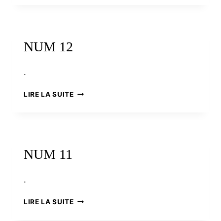
NUM 12
.
NUM
LIRE LA SUITE
12
NUM 11
.
NUM
LIRE LA SUITE
11