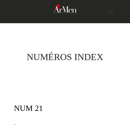
Skip
to
content
NUMÉROS INDEX
NUM 21
.