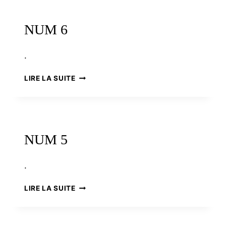
NUM 6
.
NUM
LIRE LA SUITE
6
NUM 5
.
NUM
LIRE LA SUITE
5