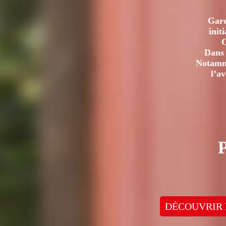
Gard
init
C
Dans 
Notamme
l’a
DÉCOUVRIR