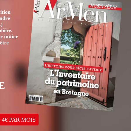
ition
André
.)
lière.
 initier
être
E
 4€ PAR MOIS