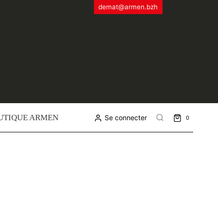
demat@armen.bzh
UTIQUE ARMEN
Se connecter
0