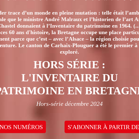
er trace d’un monde en pleine mutation : telle était l’amb
iale que le ministre André Malraux et l’historien de l’art 
hastel donnaient à l’Inventaire du patrimoine en 1964. (..
ces 60 ans d'histoire, la Bretagne occupe une place particu
nt parce que c’est – avec l’Alsace – la région choisie pour
venture. Le canton de Carhaix-Plouguer a été le premier à 
exploré.
HORS SÉRIE :
L'INVENTAIRE DU
PATRIMOINE EN BRETAGN
Hors-série décembre 2024
 NOS NUMÉROS
S'ABONNER À PARTIR DE