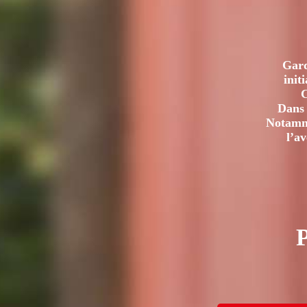
Gard
init
C
Dans 
Notamme
l’a