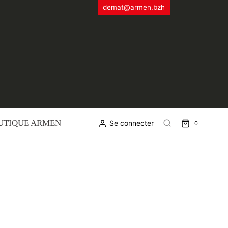
demat@armen.bzh
UTIQUE ARMEN
Se connecter
0