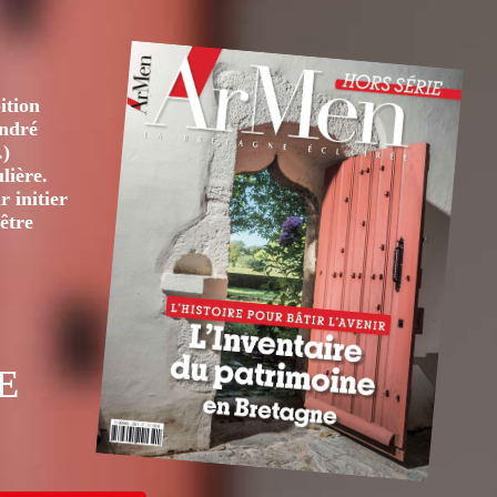
ition
André
.)
lière.
 initier
être
E