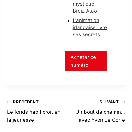
mystique
Breiz Atao
L’animation
irlandaise livre
ses secrets
Acheter ce
numéro
NAVIGATION
PRÉCÉDENT
SUIVANT
Le fonds Yao ! croit en
Un bout de chemin…
DE
la jeunesse
avec Yvon Le Corre
L’ARTICLE