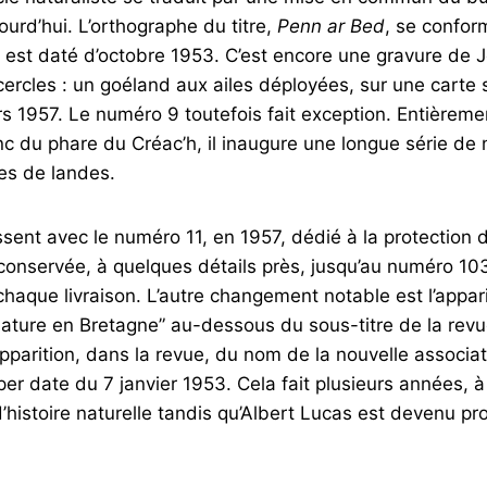
ourd’hui. L’orthographe du titre,
Penn ar Bed
, se confor
 est daté d’octobre 1953. C’est encore une gravure de Jea
cercles : un goéland aux ailes déployées, sur une carte 
 1957. Le numéro 9 toutefois fait exception. Entièremen
c du phare du Créac’h, il inaugure une longue série de 
es de landes.
ent avec le numéro 11, en 1957, dédié à la protection d
onservée, à quelques détails près, jusqu’au numéro 103 
 chaque livraison. L’autre changement notable est l’appar
 nature en Bretagne” au-dessous du sous-titre de la revu
 apparition, dans la revue, du nom de la nouvelle associa
per date du 7 janvier 1953. Cela fait plusieurs années,
istoire naturelle tandis qu’Albert Lucas est devenu pro