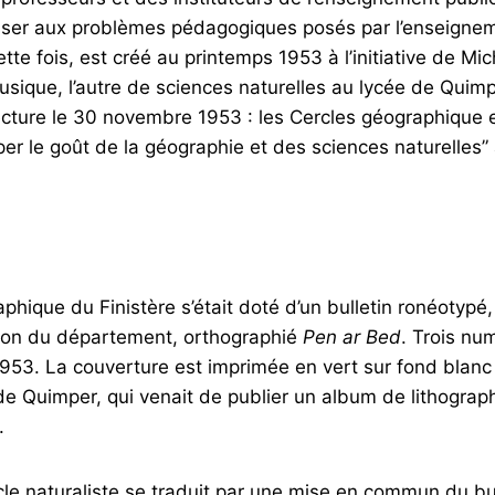
éresser aux problèmes pédagogiques posés par l’enseigne
tte fois, est créé au printemps 1953 à l’initiative de Mi
usique, l’autre de sciences naturelles au lycée de Quim
ecture le 30 novembre 1953 : les Cercles géographique et
r le goût de la géographie et des sciences naturelles” 
phique du Finistère s’était doté d’un bulletin ronéotypé
breton du département, orthographié
Pen ar Bed
. Trois nu
1953. La couverture est imprimée en vert sur fond blanc 
de Quimper, qui venait de publier un album de lithograp
.
le naturaliste se traduit par une mise en commun du bul