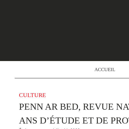
Skip
to
content
ACCUEIL
CULTURE
PENN AR BED, REVUE N
ANS D’ÉTUDE ET DE PR