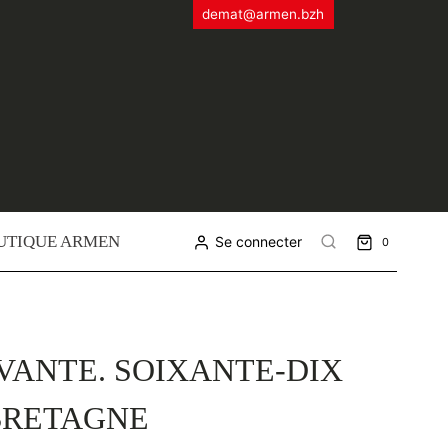
demat@armen.bzh
UTIQUE ARMEN
Se connecter
0
VANTE. SOIXANTE-DIX
 BRETAGNE