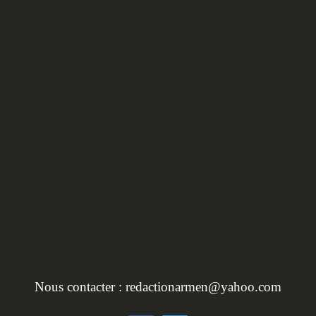
HORS SÉRIE :
L'INVENTAIRE DU
PATRIMOINE EN BRET
Nous contacter :
redactionarmen@yahoo.com