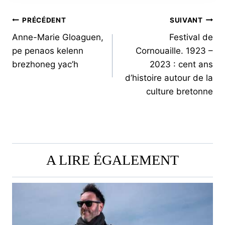
NAVIGATION
PRÉCÉDENT
SUIVANT
Anne-Marie Gloaguen,
Festival de
DE
pe penaos kelenn
Cornouaille. 1923 –
L’ARTICLE
brezhoneg yac’h
2023 : cent ans
d’histoire autour de la
culture bretonne
A LIRE ÉGALEMENT