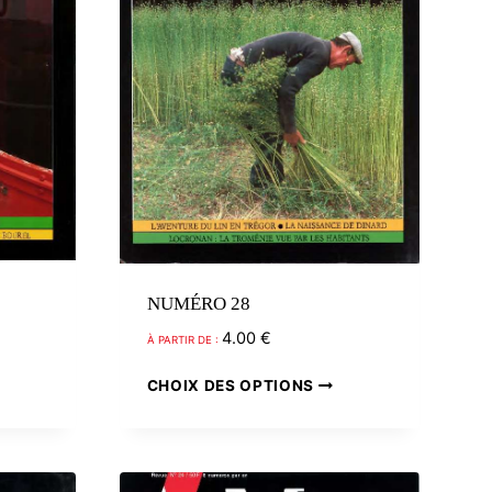
être
être
choisies
choisies
sur
sur
la
la
page
page
du
du
produit
produit
NUMÉRO 28
4.00
€
À PARTIR DE :
Ce
Ce
CHOIX DES OPTIONS
produit
produit
a
a
plusieurs
plusieurs