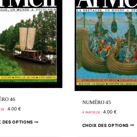
RO 46
NUMÉRO 45
4.00
€
 DE :
4.00
€
À PARTIR DE :
Ce
X DES OPTIONS
CHOIX DES OPTIONS
produit