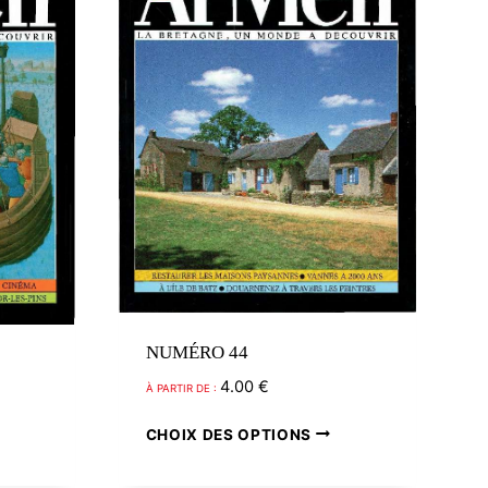
NUMÉRO 44
4.00
€
À PARTIR DE :
Ce
CHOIX DES OPTIONS
Ce
produit
produit