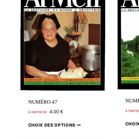
au
plus
ancien
NUMÉ
NUMÉRO 47
4.00
€
À PARTIR
À PARTIR DE :
CHOI
Ce
CHOIX DES OPTIONS
produit