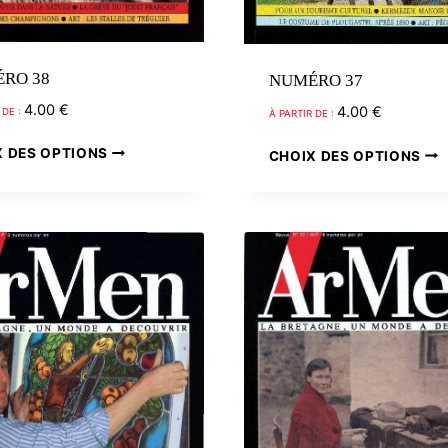
RO 38
NUMÉRO 37
4.00
€
4.00
€
 DE :
À PARTIR DE :
Ce
X DES OPTIONS
CHOIX DES OPTIONS
produit
a
plusieurs
variations.
Les
options
peuvent
être
choisies
sur