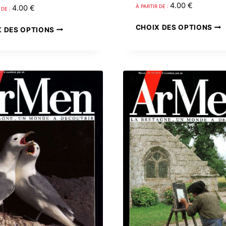
4.00
€
4.00
€
À PARTIR DE :
 DE :
CHOIX DES OPTIONS
Ce
X DES OPTIONS
produit
a
plusieurs
variations.
Les
options
peuvent
être
choisies
sur
la
page
du
produit