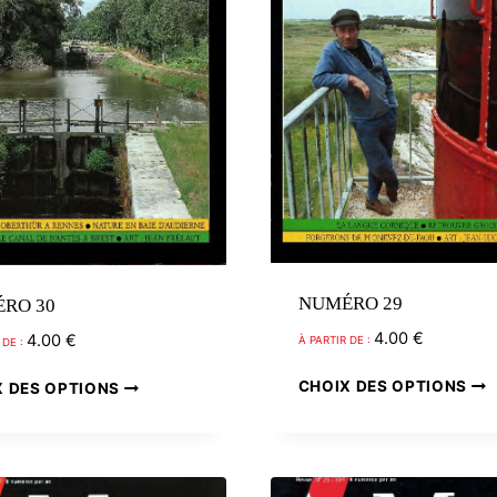
être
choisies
sur
la
page
du
produit
NUMÉRO 29
RO 30
4.00
€
4.00
€
À PARTIR DE :
 DE :
Ce
CHOIX DES OPTIONS
X DES OPTIONS
produit
a
plusieurs