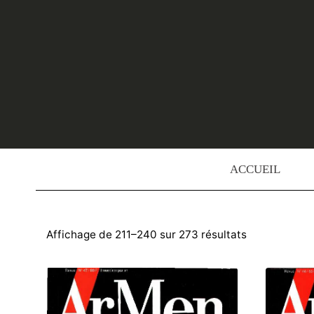
Skip
to
content
ACCUEIL
Trié
Affichage de 211–240 sur 273 résultats
du
plus
récent