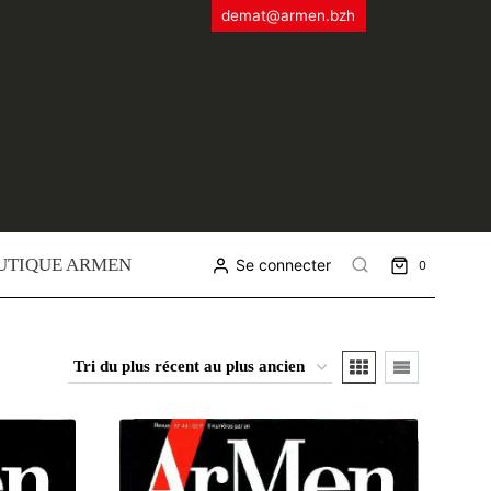
demat@armen.bzh
UTIQUE ARMEN
Se connecter
0