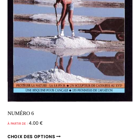
sur
la
page
du
produit
NUMÉRO 6
4.00
€
À PARTIR DE :
Ce
CHOIX DES OPTIONS