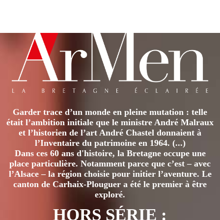
produit
a
plusieurs
variations.
Les
options
peuvent
être
Garder trace d’un monde en pleine mutation : telle
choisies
était l’ambition initiale que le ministre André Malraux
sur
et l’historien de l’art André Chastel donnaient à
la
l’Inventaire du patrimoine en 1964. (...)
page
Dans ces 60 ans d'histoire, la Bretagne occupe une
place particulière. Notamment parce que c’est – avec
du
l’Alsace – la région choisie pour initier l’aventure. Le
produit
canton de Carhaix-Plouguer a été le premier à être
exploré.
HORS SÉRIE :