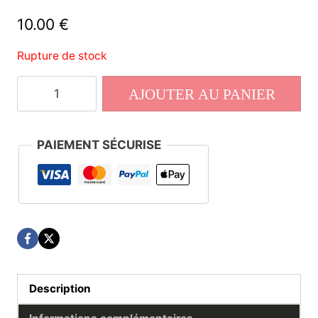
10.00
€
Rupture de stock
quantité
AJOUTER AU PANIER
de
Numéro
48
PAIEMENT SÉCURISE
Description