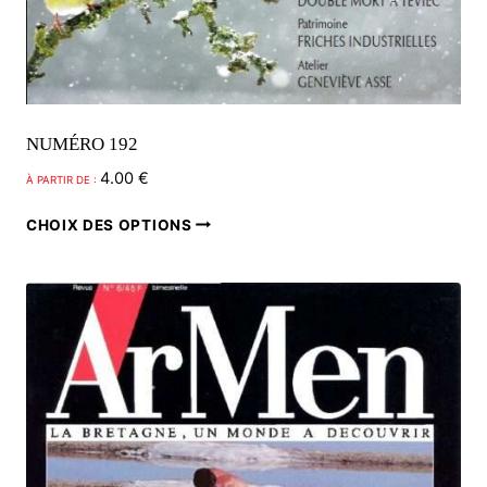
NUMÉRO 192
4.00
€
À PARTIR DE :
Ce
CHOIX DES OPTIONS
produit
a
plusieurs
variations.
Les
options
peuvent
être
choisies