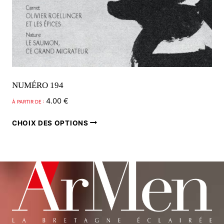
NUMÉRO 194
4.00
€
À PARTIR DE :
Ce
CHOIX DES OPTIONS
produit
a
plusieurs
variations.
Les
options
peuvent