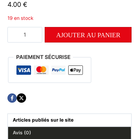
4.00
€
19 en stock
quantité
AJOUTER AU PANIER
de
Numéro
234
PAIEMENT SÉCURISE
Articles publiés sur le site
Avis (0)