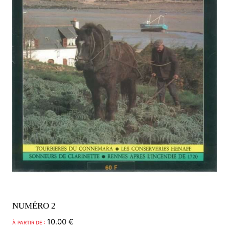
sur
la
page
du
produit
NUMÉRO 2
10.00
€
À PARTIR DE :