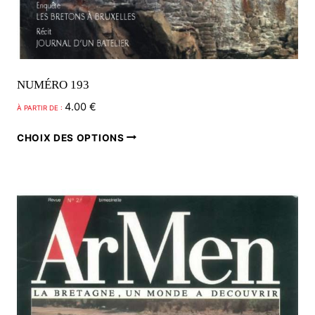
NUMÉRO 193
4.00
€
À PARTIR DE :
Ce
CHOIX DES OPTIONS
produit
a
plusieurs
variations.
Les
options
peuvent
être
choisies