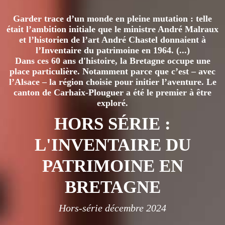
être
Garder trace d’un monde en pleine mutation : telle
choisies
était l’ambition initiale que le ministre André Malraux
sur
et l’historien de l’art André Chastel donnaient à
la
l’Inventaire du patrimoine en 1964. (...)
page
Dans ces 60 ans d'histoire, la Bretagne occupe une
place particulière. Notamment parce que c’est – avec
du
l’Alsace – la région choisie pour initier l’aventure. Le
produit
canton de Carhaix-Plouguer a été le premier à être
exploré.
HORS SÉRIE :
L'INVENTAIRE DU
PATRIMOINE EN
BRETAGNE
Hors-série décembre 2024