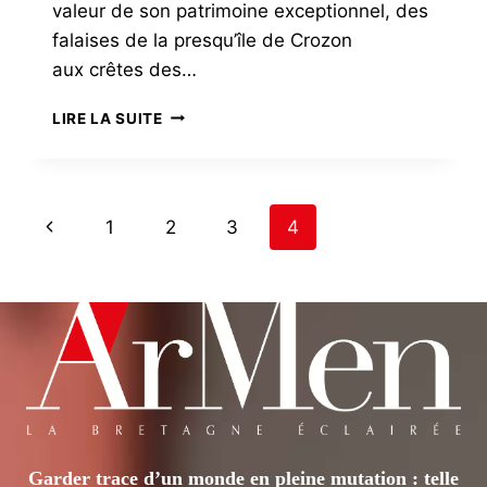
valeur de son patrimoine exceptionnel, des
falaises de la presqu’île de Crozon
aux crêtes des…
L’ENJEU
LIRE LA SUITE
DU
GÉOPARC
MONDIAL
UNESCO
PAGE
Previous
1
2
3
4
NAVIGATION
Page
Garder trace d’un monde en pleine mutation : telle