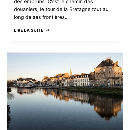
des embruns. C’est le chemin des
douaniers, le tour de la Bretagne tout au
long de ses frontières…
LE
LIRE LA SUITE
GR®
34
UN
TOUR
DE
BRETAGNE
SUR
LE
CHEMIN
DES
DOUANIERS