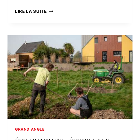
FESTIVAL
LIRE LA SUITE
INTERCELTIQUE
DE
LORIENT.
UN
DEMI-
SIÈCLE
DE
RENCONTRES
PASSIONNÉES
GRAND ANGLE