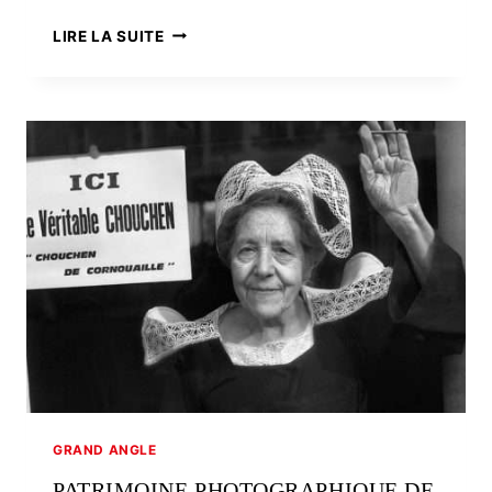
ZAD
LIRE LA SUITE
DE
NOTRE-
DAME-
DES-
LANDES.
QUATRE
ANS
APRÈS.
GRAND ANGLE
PATRIMOINE PHOTOGRAPHIQUE DE