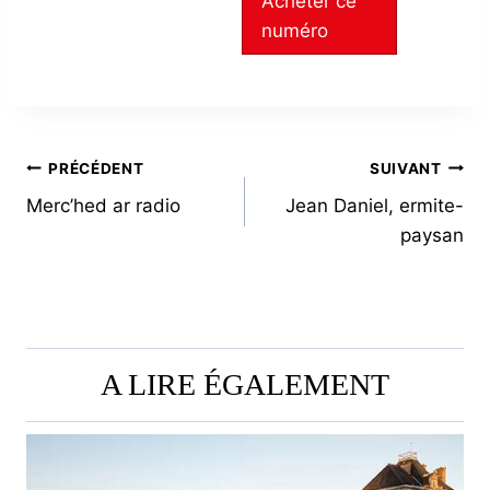
Acheter ce
numéro
NAVIGATION
PRÉCÉDENT
SUIVANT
Merc’hed ar radio
Jean Daniel, ermite-
DE
paysan
L’ARTICLE
A LIRE ÉGALEMENT