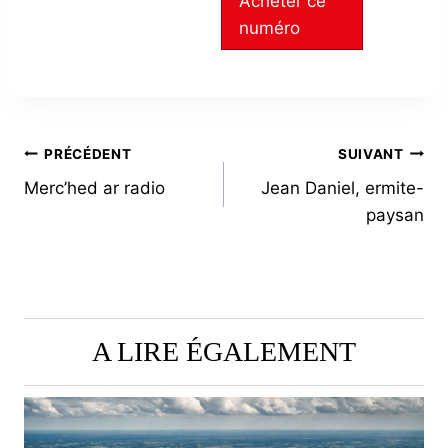
Acheter ce
numéro
NAVIGATION
PRÉCÉDENT
SUIVANT
Merc’hed ar radio
Jean Daniel, ermite-
DE
paysan
L’ARTICLE
A LIRE ÉGALEMENT