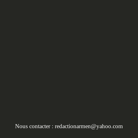
HORS SÉRIE :
L'INVENTAIRE DU
PATRIMOINE EN BRET
Nous contacter :
redactionarmen@yahoo.com