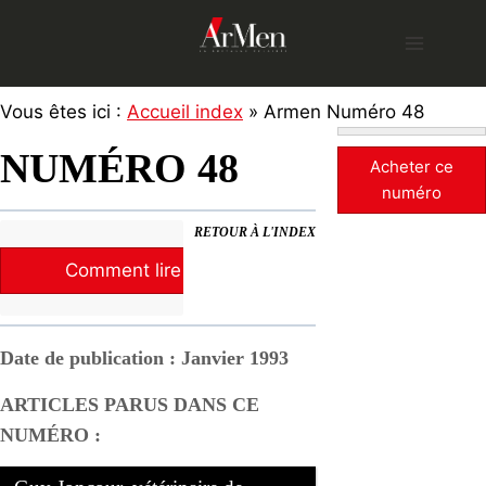
Skip
to
content
Vous êtes ici :
Accueil index
» Armen Numéro 48
NUMÉRO 48
Acheter ce
numéro
RETOUR À L'INDEX
Comment lire la revue ?
Date de publication : Janvier 1993
ARTICLES PARUS DANS CE
NUMÉRO :