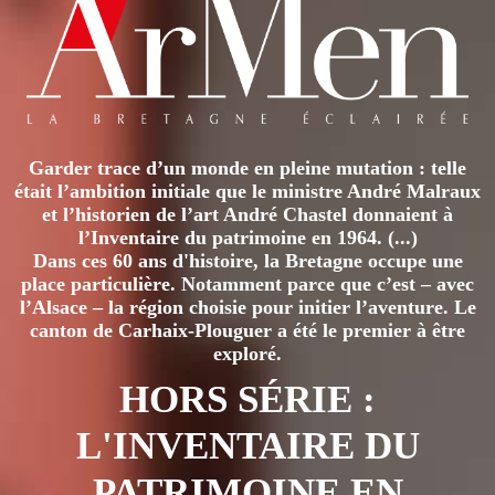
Garder trace d’un monde en pleine mutation : telle
était l’ambition initiale que le ministre André Malraux
et l’historien de l’art André Chastel donnaient à
l’Inventaire du patrimoine en 1964. (...)
Dans ces 60 ans d'histoire, la Bretagne occupe une
place particulière. Notamment parce que c’est – avec
l’Alsace – la région choisie pour initier l’aventure. Le
canton de Carhaix-Plouguer a été le premier à être
exploré.
HORS SÉRIE :
L'INVENTAIRE DU
PATRIMOINE EN