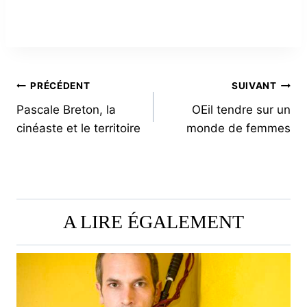
NAVIGATION
PRÉCÉDENT
SUIVANT
Pascale Breton, la
OEil tendre sur un
DE
cinéaste et le territoire
monde de femmes
L’ARTICLE
A LIRE ÉGALEMENT