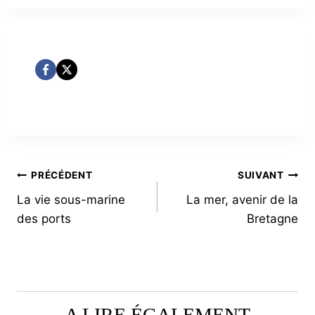
NAVIGATION
PRÉCÉDENT
SUIVANT
La vie sous-marine
La mer, avenir de la
DE
des ports
Bretagne
L’ARTICLE
A LIRE ÉGALEMENT