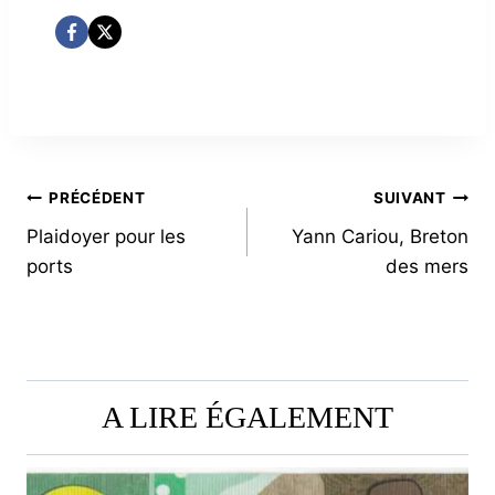
NAVIGATION
PRÉCÉDENT
SUIVANT
Plaidoyer pour les
Yann Cariou, Breton
DE
ports
des mers
L’ARTICLE
A LIRE ÉGALEMENT