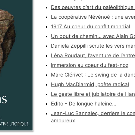
Des oeuvres d’art du paléolithique
La coopérative Névénoé : une aven
1917 Au coeur du conflit mondial
Un bout de chemin… avec Alain Go
Daniela Zeppilli scrute les vers ma
Léna Roudaut, l’aventure de l’entr
Immersion au coeur du fest-noz
Marc Clérivet : Le swing de la dan
Hugh MacDiarmid, poète radical
Le geste libre et jubilatoire de Ha
Edito - De longue haleine…
Jean-Luc Bannalec, derrière le com
amoureux