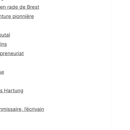
 en rade de Brest
ture pionnière
utal
rins
epreneuriat
se
ns Hartung
missaire, l’écrivain