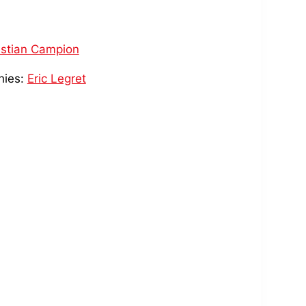
istian Campion
hies:
Eric Legret