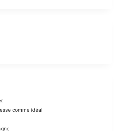
er
itesse comme idéal
agne