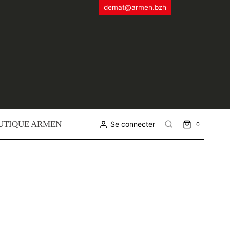
demat@armen.bzh
UTIQUE ARMEN
Se connecter
0