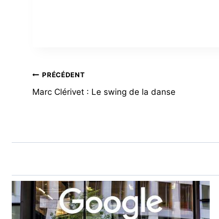
NAVIGATION
PRÉCÉDENT
Marc Clérivet : Le swing de la danse
DE
L’ARTICLE