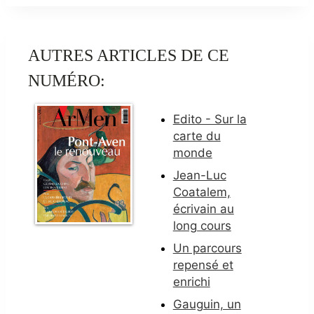
AUTRES ARTICLES DE CE
NUMÉRO:
Edito - Sur la
carte du
monde
Jean-Luc
Coatalem,
écrivain au
long cours
Un parcours
repensé et
enrichi
Gauguin, un