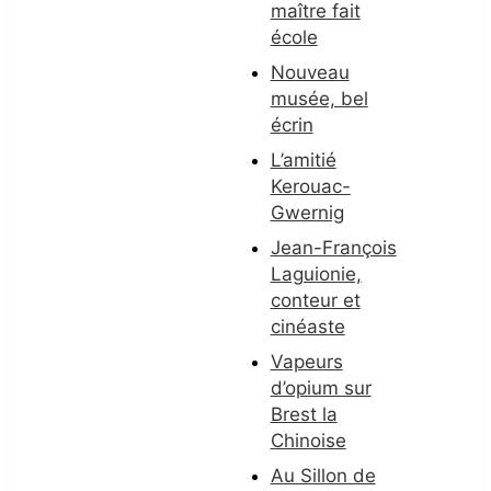
maître fait
école
Nouveau
musée, bel
écrin
L’amitié
Kerouac-
Gwernig
Jean-François
Laguionie,
conteur et
cinéaste
Vapeurs
d’opium sur
Brest la
Chinoise
Au Sillon de