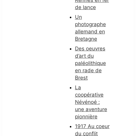
Rennes en fer
de lance
Un
photographe
allemand en
Bretagne
Des oeuvres
d’art du
paléolithique
en rade de
Brest
La
coopérative
Névénoé :
une aventure
pionnière
1917 Au coeur
du conflit