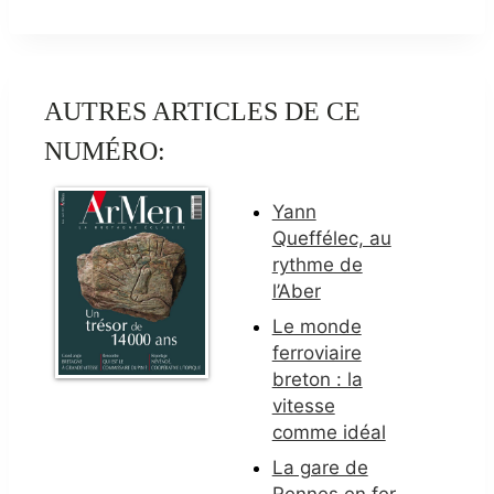
AUTRES ARTICLES DE CE
NUMÉRO:
Yann
Queffélec, au
rythme de
l’Aber
Le monde
ferroviaire
breton : la
vitesse
comme idéal
La gare de