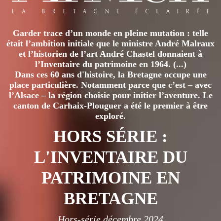
Garder trace d’un monde en pleine mutation : telle
était l’ambition initiale que le ministre André Malraux
et l’historien de l’art André Chastel donnaient à
l’Inventaire du patrimoine en 1964. (...)
Dans ces 60 ans d'histoire, la Bretagne occupe une
place particulière. Notamment parce que c’est – avec
l’Alsace – la région choisie pour initier l’aventure. Le
canton de Carhaix-Plouguer a été le premier à être
exploré.
HORS SÉRIE :
L'INVENTAIRE DU
PATRIMOINE EN
BRETAGNE
Hors-série décembre 2024