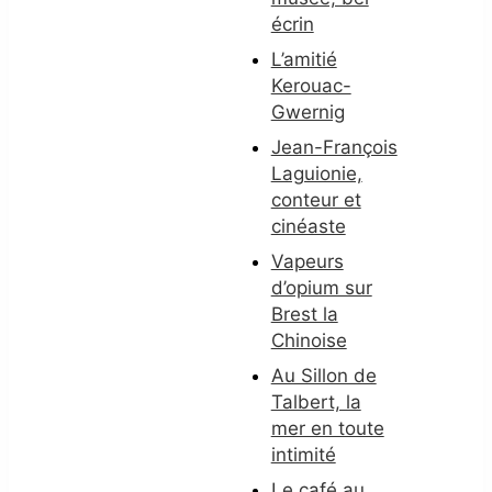
écrin
L’amitié
Kerouac-
Gwernig
Jean-François
Laguionie,
conteur et
cinéaste
Vapeurs
d’opium sur
Brest la
Chinoise
Au Sillon de
Talbert, la
mer en toute
intimité
Le café au