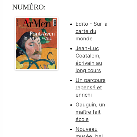
NUMÉRO:
Edito - Sur la
carte du
monde
Jean-Luc
Coatalem,
écrivain au
long cours
Un parcours
repensé et
enrichi
Gauguin, un
maître fait
école
Nouveau
musée, bel