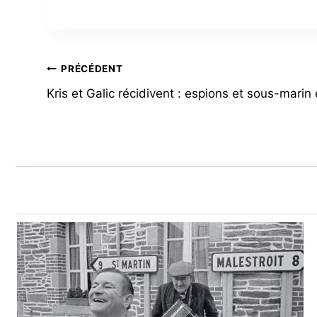
NAVIGATION
PRÉCÉDENT
Kris et Galic récidivent : espions et sous-marin
DE
L’ARTICLE