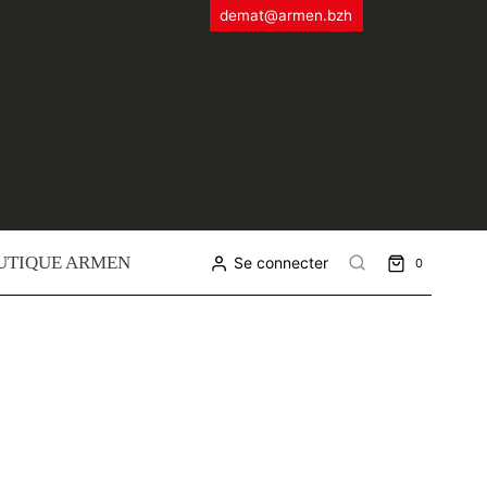
demat@armen.bzh
UTIQUE ARMEN
Se connecter
0