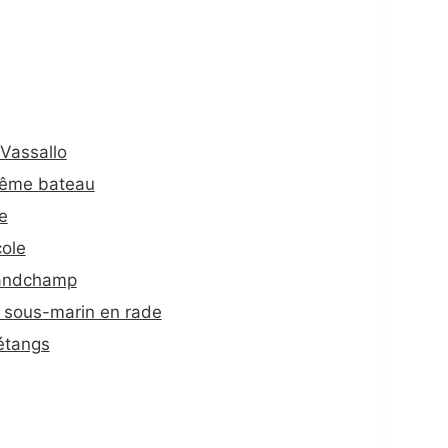
Vassallo
 même bateau
e
cole
randchamp
et sous-marin en rade
 étangs