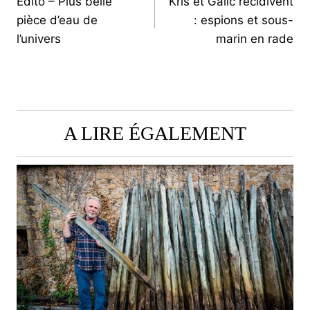
Édito – Plus belle
Kris et Galic récidivent
DE
pièce d’eau de
: espions et sous-
L’ARTICLE
l’univers
marin en rade
A LIRE ÉGALEMENT