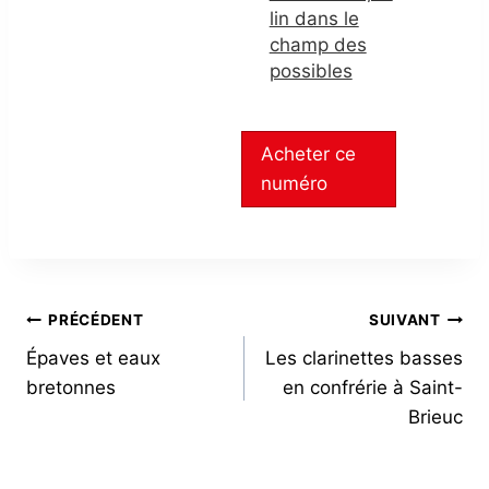
lin dans le
champ des
possibles
Acheter ce
numéro
NAVIGATION
PRÉCÉDENT
SUIVANT
Épaves et eaux
Les clarinettes basses
DE
bretonnes
en confrérie à Saint-
L’ARTICLE
Brieuc