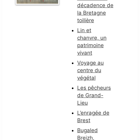
décadence de
la Bretagne
toilière
Lin et
chanvre, un
patrimoine
vivant
Voyage au
centre du
végétal
Les pêcheurs
de Grand-
Lieu
L’enragée de
Brest
Bugaled
Breizh,