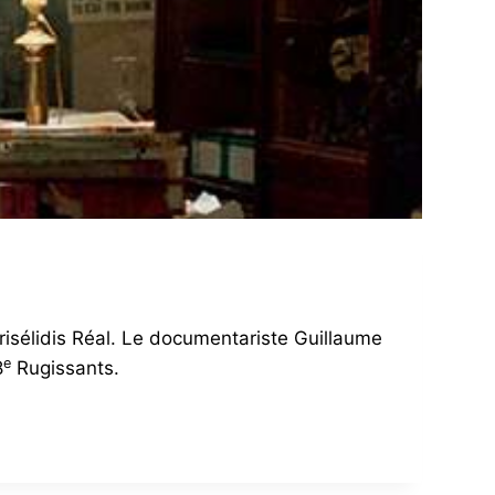
 Grisélidis Réal. Le documentariste Guillaume
e
8
Rugissants.