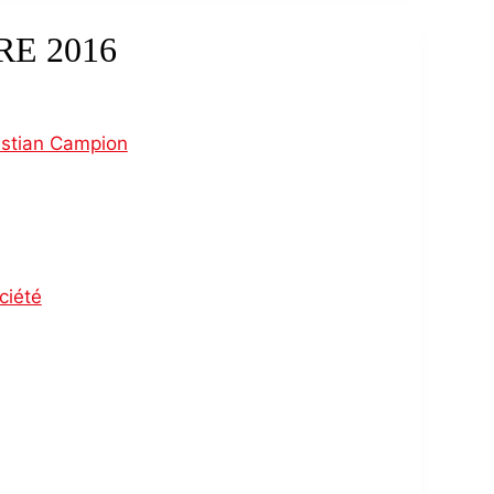
E 2016
istian Campion
ciété