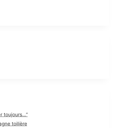
er toujours…”
gne toilière