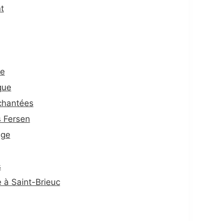
t
te
que
chantées
 Fersen
uge
s
e à Saint-Brieuc