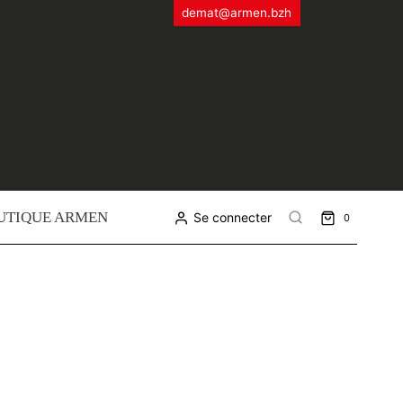
demat@armen.bzh
UTIQUE ARMEN
Se connecter
0