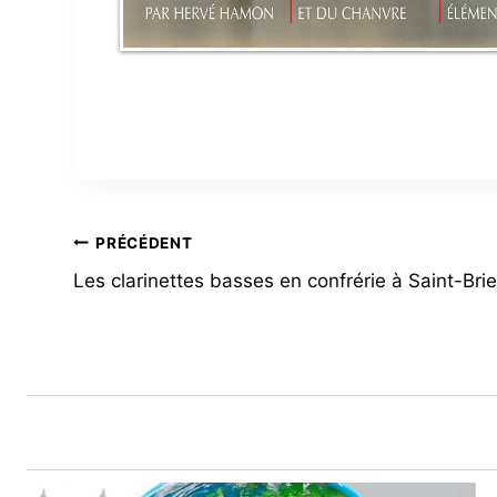
NAVIGATION
PRÉCÉDENT
Les clarinettes basses en confrérie à Saint-Bri
DE
L’ARTICLE