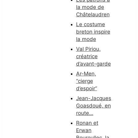
la mode de
Châtelaudren
Le costume
breton inspire
la mode
Val Piriou,
créatrice
d’avant-garde
Ar-Men,
“cierge
d’espoir”
Jean-Jacques
Goasdoué, en
route…
Ronan et
Erwan
Bouroullec, la