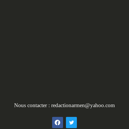
HORS SÉRIE :
L'INVENTAIRE DU
PATRIMOINE EN BRET
Nous contacter :
redactionarmen@yahoo.com