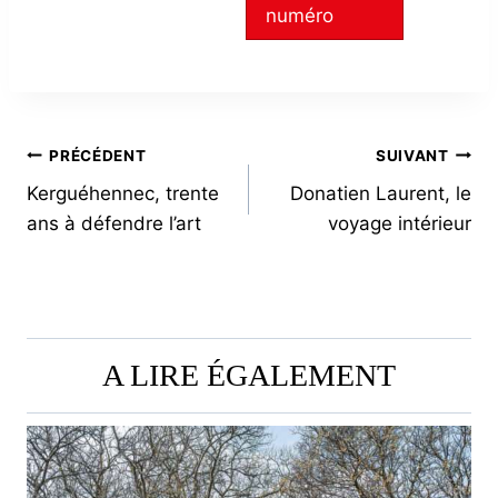
numéro
NAVIGATION
PRÉCÉDENT
SUIVANT
Kerguéhennec, trente
Donatien Laurent, le
DE
ans à défendre l’art
voyage intérieur
L’ARTICLE
A LIRE ÉGALEMENT