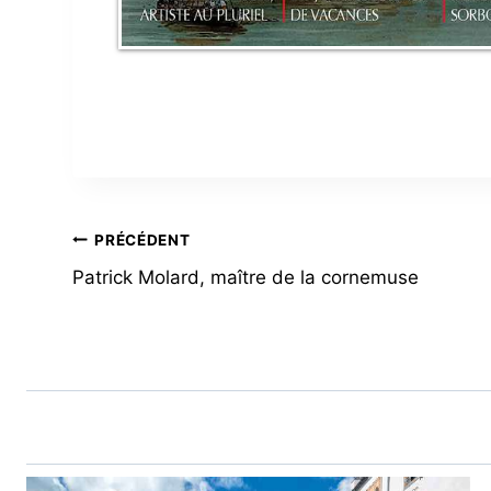
NAVIGATION
PRÉCÉDENT
Patrick Molard, maître de la cornemuse
DE
L’ARTICLE