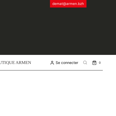
demat@armen.bzh
UTIQUE ARMEN
Se connecter
0