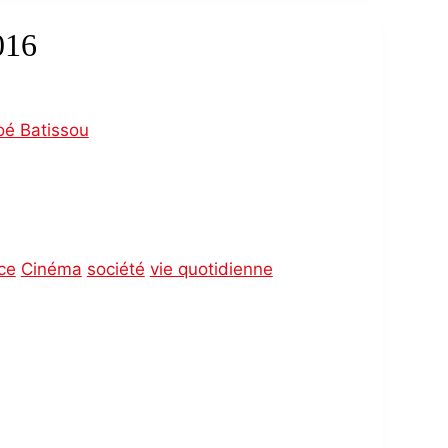
016
oé Batissou
ce
Cinéma
société
vie quotidienne