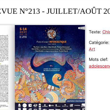
VUE N°213 - JUILLET/AOÛT 2
Texte:
Chl
Catégorie:
Art
Mots clef:
adolescen