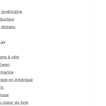
 américaine
éducteur
t disparu
Lay
gne à vélo
 Ewen
 marine
pied en Amérique
is
emuse
 coeur du livre