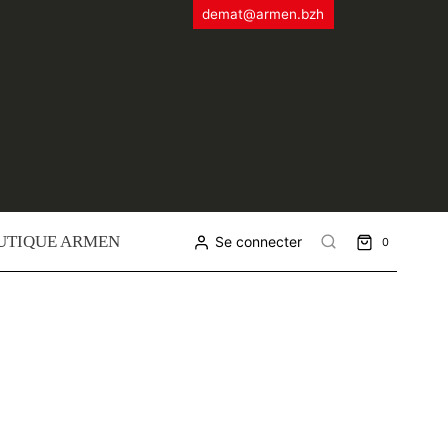
demat@armen.bzh
UTIQUE ARMEN
Se connecter
0