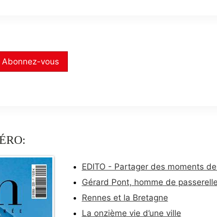
Abonnez-vous
ÉRO:
EDITO - Partager des moments de
Gérard Pont, homme de passerell
Rennes et la Bretagne
La onzième vie d’une ville