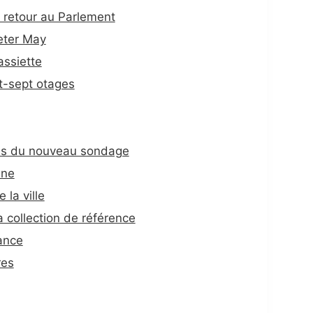
 retour au Parlement
eter May
assiette
gt-sept otages
ses du nouveau sondage
nne
 la ville
a collection de référence
ance
res