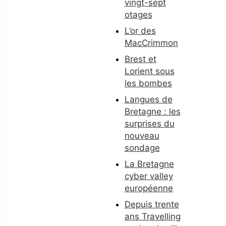
vingt-sept
otages
L’or des
MacCrimmon
Brest et
Lorient sous
les bombes
Langues de
Bretagne : les
surprises du
nouveau
sondage
La Bretagne
cyber valley
européenne
Depuis trente
ans Travelling