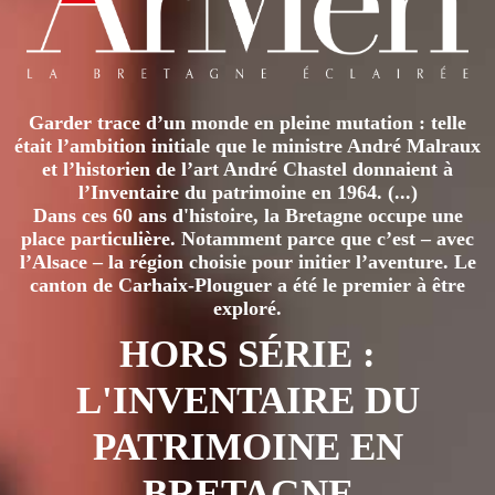
Garder trace d’un monde en pleine mutation : telle
était l’ambition initiale que le ministre André Malraux
et l’historien de l’art André Chastel donnaient à
l’Inventaire du patrimoine en 1964. (...)
Dans ces 60 ans d'histoire, la Bretagne occupe une
place particulière. Notamment parce que c’est – avec
l’Alsace – la région choisie pour initier l’aventure. Le
canton de Carhaix-Plouguer a été le premier à être
exploré.
HORS SÉRIE :
L'INVENTAIRE DU
PATRIMOINE EN
BRETAGNE