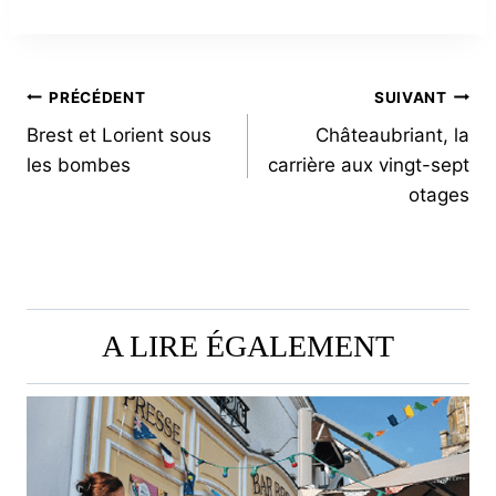
NAVIGATION
PRÉCÉDENT
SUIVANT
Brest et Lorient sous
Châteaubriant, la
DE
les bombes
carrière aux vingt-sept
L’ARTICLE
otages
A LIRE ÉGALEMENT