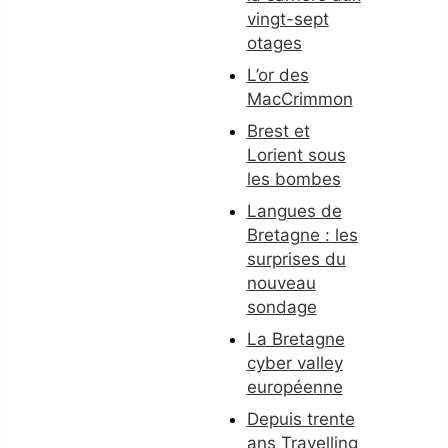
vingt-sept
otages
L’or des
MacCrimmon
Brest et
Lorient sous
les bombes
Langues de
Bretagne : les
surprises du
nouveau
sondage
La Bretagne
cyber valley
européenne
Depuis trente
ans Travelling