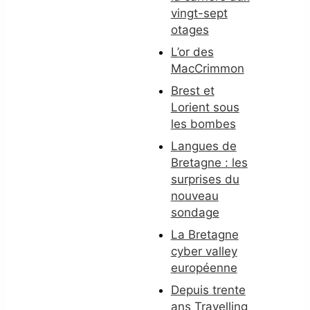
vingt-sept
otages
L’or des
MacCrimmon
Brest et
Lorient sous
les bombes
Langues de
Bretagne : les
surprises du
nouveau
sondage
La Bretagne
cyber valley
européenne
Depuis trente
ans Travelling