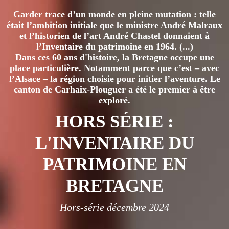
Garder trace d’un monde en pleine mutation : telle
était l’ambition initiale que le ministre André Malraux
et l’historien de l’art André Chastel donnaient à
l’Inventaire du patrimoine en 1964. (...)
Dans ces 60 ans d'histoire, la Bretagne occupe une
place particulière. Notamment parce que c’est – avec
l’Alsace – la région choisie pour initier l’aventure. Le
canton de Carhaix-Plouguer a été le premier à être
exploré.
HORS SÉRIE :
L'INVENTAIRE DU
PATRIMOINE EN
BRETAGNE
Hors-série décembre 2024