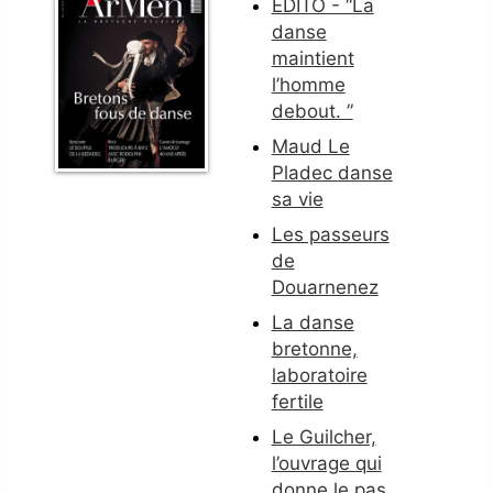
EDITO - “La
danse
maintient
l’homme
debout. ”
Maud Le
Pladec danse
sa vie
Les passeurs
de
Douarnenez
La danse
bretonne,
laboratoire
fertile
Le Guilcher,
l’ouvrage qui
donne le pas