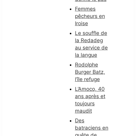
Femmes
pêcheurs en
Iroise
Le souffle de
la Redadeg
au service de
la langue
Rodolphe
Burger Batz,
l’île refuge
L’Amoco, 40
ans après et
toujours
maudit
Des
batraciens en
quête de