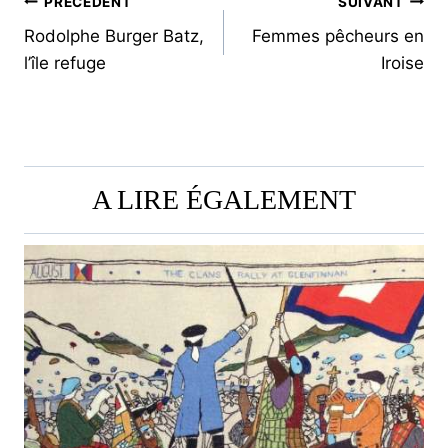
NAVIGATION
PRÉCÉDENT
SUIVANT
Rodolphe Burger Batz,
Femmes pêcheurs en
DE
l’île refuge
Iroise
L’ARTICLE
A LIRE ÉGALEMENT