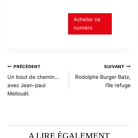
Acheter ce
numéro
NAVIGATION
PRÉCÉDENT
SUIVANT
Un bout de chemin…
Rodolphe Burger Batz,
DE
avec Jean-paul
l’île refuge
L’ARTICLE
Mellouët
A LIRE ÉGALEMENT