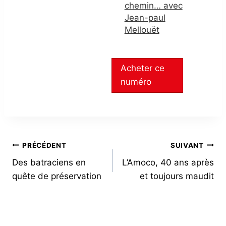
chemin… avec
Jean-paul
Mellouët
Acheter ce
numéro
NAVIGATION
PRÉCÉDENT
SUIVANT
Des batraciens en
L’Amoco, 40 ans après
DE
quête de préservation
et toujours maudit
L’ARTICLE