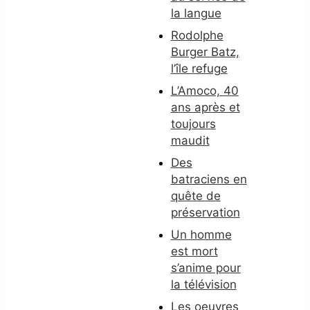
la langue
Rodolphe
Burger Batz,
l’île refuge
L’Amoco, 40
ans après et
toujours
maudit
Des
batraciens en
quête de
préservation
Un homme
est mort
s’anime pour
la télévision
Les oeuvres